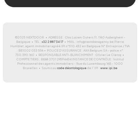
©2025 NEXTDOOR • ADRESSE : Clos Lucien Outers 11, 1160 Auderghem -
Belgique • TÉL :
+32 2 887 34 17
• MAIL : info@nextdooragency.be Pierre
Humblet, agent immobilier agréé IPI n°510.432 en Belgique N° Entreprise / TVA
: BE1002 033 556 • POLICE D'ASSURANCE : AXA Belgium SA - police n°
730.390.160 • RESPONSABLE ANTI-BLANCHIMENT : Olivier Le Clercq •
COMPTE TIERS : BE68 3701 2959 6434 INSTANCE DE CONTRÔLE : Institut
Professionnel des agents Immobiliers - Rue du Luxembourg 16B - 1000
Bruxelles • Soumis au
code déontologique
de l’ IPI :
www.ipi.be