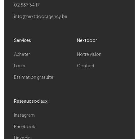
02 887 34 17
info@nextdooragency.be
Services
Nextdoor
Acheter
Notre vision
Louer
Contact
Estimation gratuite
Réseaux sociaux
Instagram
Facebook
Linkedin