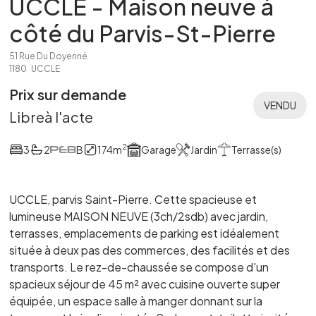
UCCLE - Maison neuve à
côté du Parvis-St-Pierre
51 Rue Du Doyenné
1180
UCCLE
Prix sur demande
VENDU
Libre
à l'acte
2
3
2
B
174
m
Garage
Jardin
Terrasse(s)
UCCLE, parvis Saint-Pierre. Cette spacieuse et
lumineuse MAISON NEUVE (3ch/2sdb) avec jardin,
terrasses, emplacements de parking est idéalement
située à deux pas des commerces, des facilités et des
transports. Le rez-de-chaussée se compose d'un
spacieux séjour de 45 m² avec cuisine ouverte super
équipée, un espace salle à manger donnant sur la