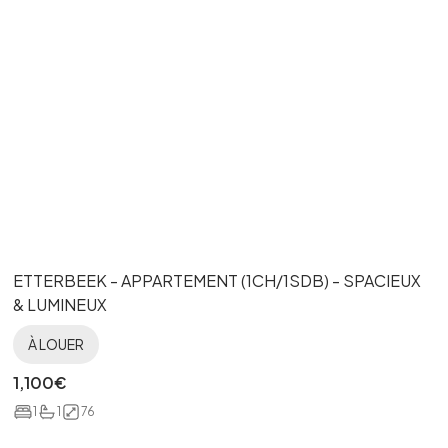
ETTERBEEK - APPARTEMENT (1CH/1SDB) - SPACIEUX
& LUMINEUX
À LOUER
1,100
€
1
1
76