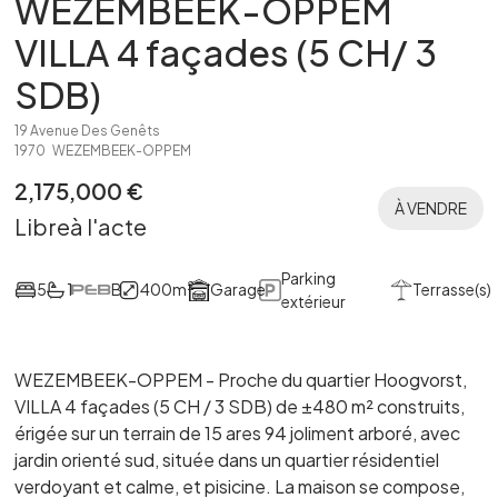
WEZEMBEEK-OPPEM
VILLA 4 façades (5 CH/ 3
SDB)
19 Avenue Des Genêts
1970
WEZEMBEEK-OPPEM
2,175,000
€
À VENDRE
Libre
à l'acte
Parking
2
5
1
B
400
m
Garage
Terrasse(s)
extérieur
WEZEMBEEK-OPPEM - Proche du quartier Hoogvorst,
VILLA 4 façades (5 CH / 3 SDB) de ±480 m² construits,
érigée sur un terrain de 15 ares 94 joliment arboré, avec
jardin orienté sud, située dans un quartier résidentiel
verdoyant et calme, et pisicine. La maison se compose,