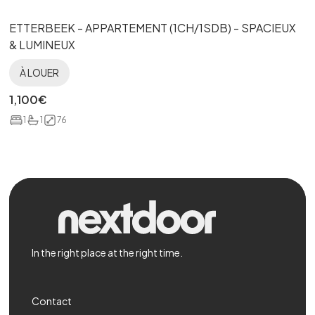
ETTERBEEK - APPARTEMENT (1CH/1SDB) - SPACIEUX
& LUMINEUX
À LOUER
1,100
€
1
1
76
In the right place at the right time.
Contact