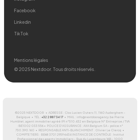
Facebook
Linkedin
TikTok
Mentions légales
© 2025 Nextdoor. Tous droits réservés.
©2025 NEXTDOOR • ADRESSE : Clos Lucien Outers 11, 1160 Auderghem -
Belgique • TÉL :
+32 2 887 34 17
• MAIL : info@nextdooragency.be Pierre
Humblet, agent immobilier agréé IPI n°510.432 en Belgique N° Entreprise / TVA
: BE1002 033 556 • POLICE D'ASSURANCE : AXA Belgium SA - police n°
730.390.160 • RESPONSABLE ANTI-BLANCHIMENT : Olivier Le Clercq •
COMPTE TIERS : BE68 3701 2959 6434 INSTANCE DE CONTRÔLE : Institut
Professionnel des agents Immobiliers - Rue du Luxembourg 16B - 1000