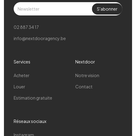
02 887 34 17
info@nextdooragency.be
Services
Nextdoor
Acheter
Notre vision
Louer
Contact
Estimation gratuite
Réseaux sociaux
Instagram