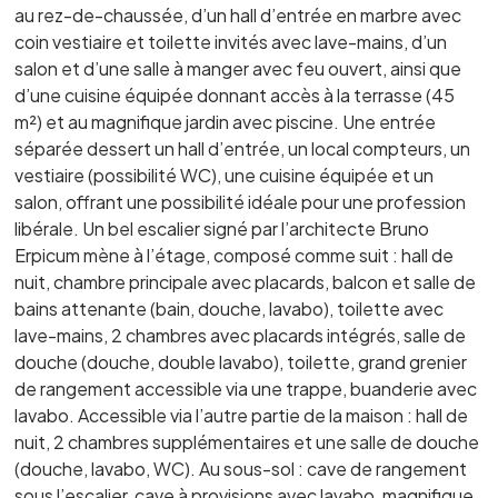
au rez-de-chaussée, d’un hall d’entrée en marbre avec
coin vestiaire et toilette invités avec lave-mains, d’un
salon et d’une salle à manger avec feu ouvert, ainsi que
d’une cuisine équipée donnant accès à la terrasse (45
m²) et au magnifique jardin avec piscine. Une entrée
séparée dessert un hall d’entrée, un local compteurs, un
vestiaire (possibilité WC), une cuisine équipée et un
salon, offrant une possibilité idéale pour une profession
libérale. Un bel escalier signé par l’architecte Bruno
Erpicum mène à l’étage, composé comme suit : hall de
nuit, chambre principale avec placards, balcon et salle de
bains attenante (bain, douche, lavabo), toilette avec
lave-mains, 2 chambres avec placards intégrés, salle de
douche (douche, double lavabo), toilette, grand grenier
de rangement accessible via une trappe, buanderie avec
lavabo. Accessible via l’autre partie de la maison : hall de
nuit, 2 chambres supplémentaires et une salle de douche
(douche, lavabo, WC). Au sous-sol : cave de rangement
sous l’escalier, cave à provisions avec lavabo, magnifique