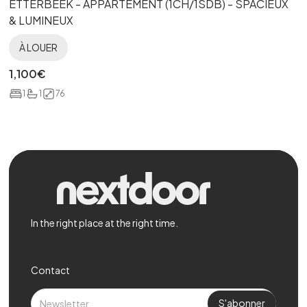
ETTERBEEK - APPARTEMENT (1CH/1SDB) - SPACIEUX
& LUMINEUX
À LOUER
1,100
€
1
1
76
In the right place at the right time.
Contact