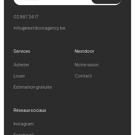
02 887 34 17
info@nextdooragency.be
Services
Nextdoor
Acheter
Notre vision
Louer
Contact
Estimation gratuite
Réseaux sociaux
Instagram
Facebook