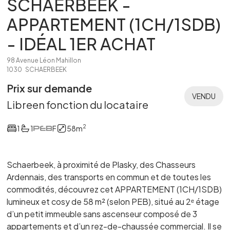
SCHAERBEEK -
APPARTEMENT (1CH/1SDB)
- IDÉAL 1ER ACHAT
98 Avenue Léon Mahillon
1030
SCHAERBEEK
Prix sur demande
VENDU
Libre
en fonction du locataire
2
1
1
F
58
m
Schaerbeek, à proximité de Plasky, des Chasseurs
Ardennais, des transports en commun et de toutes les
commodités, découvrez cet APPARTEMENT (1CH/1SDB)
lumineux et cosy de 58 m² (selon PEB), situé au 2ᵉ étage
d’un petit immeuble sans ascenseur composé de 3
appartements et d’un rez-de-chaussée commercial. Il se