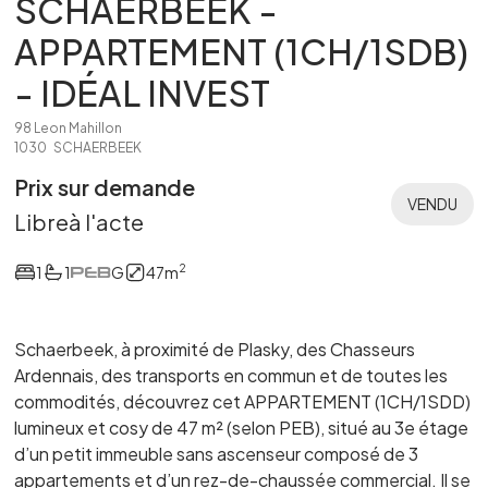
SCHAERBEEK -
APPARTEMENT (1CH/1SDB)
- IDÉAL INVEST
98 Leon Mahillon
1030
SCHAERBEEK
Prix sur demande
VENDU
Libre
à l'acte
2
1
1
G
47
m
Schaerbeek, à proximité de Plasky, des Chasseurs
Ardennais, des transports en commun et de toutes les
commodités, découvrez cet APPARTEMENT (1CH/1SDD)
lumineux et cosy de 47 m² (selon PEB), situé au 3e étage
d’un petit immeuble sans ascenseur composé de 3
appartements et d’un rez-de-chaussée commercial. Il se