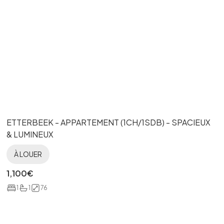
ETTERBEEK - APPARTEMENT (1CH/1SDB) - SPACIEUX
& LUMINEUX
À LOUER
1,100
€
1
1
76