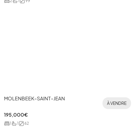
2
1
99
MOLENBEEK-SAINT-JEAN
À VENDRE
195,000
€
1
1
62