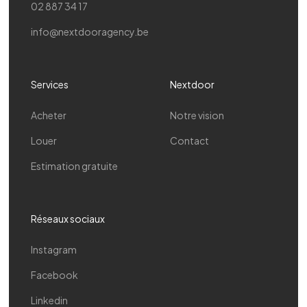
02 887 34 17
info@nextdooragency.be
Services
Nextdoor
Acheter
Notre vision
Louer
Contact
Estimation gratuite
Réseaux sociaux
Instagram
Facebook
Linkedin