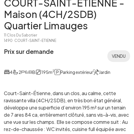
COURT-SAINT-ETIENNE -
Maison (4CH/2SDB)
Quartier Limauges
11 Clos Du Sabotier
1490
COURT-SAINT-ETIENNE
Prix sur demande
VENDU
2
4
2
B
195
m
Parking extérieur
Jardin
Court-Saint-Étienne, dans un clos, au calme, cette
ravissante villa (4CH/2SDB), en très bon état général,
développe une superficie d’environ 195 m² sur un terrain
de 7 ares 84 ca, entièrement clôturé, sans vis-à-vis, avec
une vue sur les champs. Elle se compose comme suit : Au
rez-de-chaussée : WC invités, cuisine full équipée avec