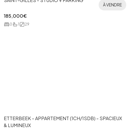
SAINT-GILLES - STUDIO + PARKING
À VENDRE
185,000
€
0
1
29
ETTERBEEK - APPARTEMENT (1CH/1SDB) - SPACIEUX
& LUMINEUX