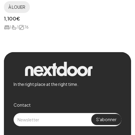
À LOUER
1,100
€
1
1
76
In the right place at the right time.
Contact