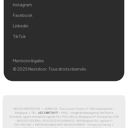
Instagram
Facebook
Linkedin
TikTok
Mentions légales
© 2025 Nextdoor. Tous droits réservés.
©2025 NEXTDOOR • ADRESSE : Clos Lucien Outers 11, 1160 Auderghem -
Belgique • TÉL :
+32 2 887 34 17
• MAIL : info@nextdooragency.be Pierre
Humblet, agent immobilier agréé IPI n°510.432 en Belgique N° Entreprise / TVA
: BE1002 033 556 • POLICE D'ASSURANCE : AXA Belgium SA - police n°
730.390.160 • RESPONSABLE ANTI-BLANCHIMENT : Olivier Le Clercq •