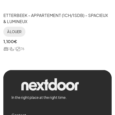
ETTERBEEK - APPARTEMENT (1CH/1SDB) - SPACIEUX
& LUMINEUX
À LOUER
1,100
€
1
1
76
In the right place at the right time.
Contact