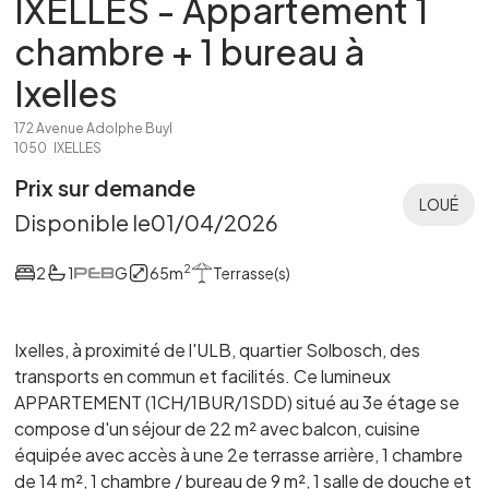
IXELLES - Appartement 1
chambre + 1 bureau à
Ixelles
172 Avenue Adolphe Buyl
1050
IXELLES
Prix sur demande
LOUÉ
Disponible le
01/04/2026
2
2
1
G
65
m
Terrasse(s)
Ixelles, à proximité de l'ULB, quartier Solbosch, des
transports en commun et facilités. Ce lumineux
APPARTEMENT (1CH/1BUR/1SDD) situé au 3e étage se
compose d'un séjour de 22 m² avec balcon, cuisine
équipée avec accès à une 2e terrasse arrière, 1 chambre
de 14 m², 1 chambre / bureau de 9 m², 1 salle de douche et