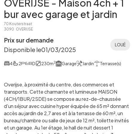
OVERIJSE - Maison 4ch + 1
bur avec garage et jardin
70 Kouterstraat
3090
OVERIJSE
Prix sur demande
LOUÉ
Disponible le
01/03/2025
2
4
2
D
230
m
Garage
Jardin
Terrasse(s)
Overijse, à proximité du centre, des commerces et
transports. Cette charmante et lumineuse MAISON
(4CH/1BUR/2SDE) se compose au rez-de-chaussée
d'un séjour avec cuisine hyper équipée de 65 m² donnant
accès au jardin de 2,7 ares et à la terrasse de 60 m², un
bureau/chambre ou salle de jeux de 12 m², toilette invités
et un garage. Au 1er étage, le hall de nuit dessert 1