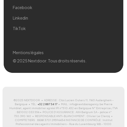
Facebook
Linkedin
TikTok
Mentions légales
© 2025 Nextdoor. Tous droits réservés.
©2025 NEXTDOOR • ADRESSE : Clos Lucien Outers 11, 1160 Auderghem -
Belgique • TÉL :
+32 2 887 34 17
• MAIL : info@nextdooragency.be Pierre
Humblet, agent immobilier agréé IPI n°510.432 en Belgique N° Entreprise / TVA
: BE1002 033 556 • POLICE D'ASSURANCE : AXA Belgium SA - police n°
730.390.160 • RESPONSABLE ANTI-BLANCHIMENT : Olivier Le Clercq •
COMPTE TIERS : BE68 3701 2959 6434 INSTANCE DE CONTRÔLE : Institut
Professionnel des agents Immobiliers - Rue du Luxembourg 16B - 1000