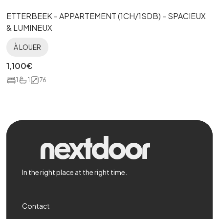
ETTERBEEK - APPARTEMENT (1CH/1SDB) - SPACIEUX
& LUMINEUX
À LOUER
1,100
€
1
1
76
In the right place at the right time.
Contact