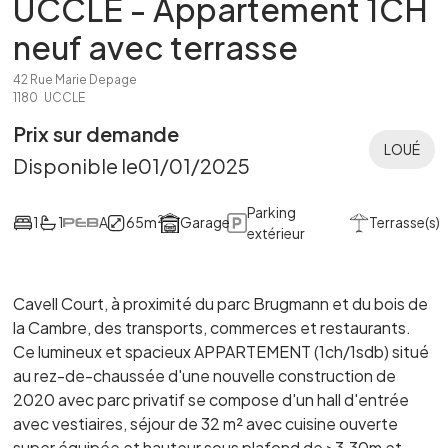
UCCLE - Appartement 1CH
neuf avec terrasse
42 Rue Marie Depage
1180
UCCLE
Prix sur demande
LOUÉ
Disponible le
01/01/2025
Parking
2
1
1
A
65
m
Garage
Terrasse(s)
extérieur
Cavell Court, à proximité du parc Brugmann et du bois de
la Cambre, des transports, commerces et restaurants.
Ce lumineux et spacieux APPARTEMENT (1ch/1sdb) situé
au rez-de-chaussée d'une nouvelle construction de
2020 avec parc privatif se compose d'un hall d'entrée
avec vestiaires, séjour de 32 m² avec cuisine ouverte
super équipée et hauteur sous plafond de >3.30m et