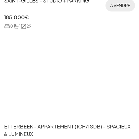
SAINT-GILLES - STUDIO + PARKING
À VENDRE
185,000
€
0
1
29
ETTERBEEK - APPARTEMENT (1CH/1SDB) - SPACIEUX
& LUMINEUX