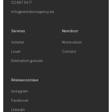
02 887 34 17
info@nextdooragency.be
Services
Nextdoor
Acheter
Notre vision
Louer
Contact
Estimation gratuite
Réseaux sociaux
Instagram
Facebook
Linkedin